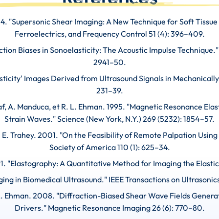
4. "Supersonic Shear Imaging: A New Technique for Soft Tissue 
Ferroelectrics, and Frequency Control 51 (4): 396–409.
fraction Biases in Sonoelasticity: The Acoustic Impulse Technique.
2941–50.
asticity' Images Derived from Ultrasound Signals in Mechanically
231–39.
leaf, A. Manduca, et R. L. Ehman. 1995. "Magnetic Resonance Ela
Strain Waves." Science (New York, N.Y.) 269 (5232): 1854–57.
G. E. Trahey. 2001. "On the Feasibility of Remote Palpation Usin
Society of America 110 (1): 625–34.
991. "Elastography: A Quantitative Method for Imaging the Elastici
ging in Biomedical Ultrasound." IEEE Transactions on Ultrasonics
rd L. Ehman. 2008. "Diffraction-Biased Shear Wave Fields Gene
Drivers." Magnetic Resonance Imaging 26 (6): 770–80.