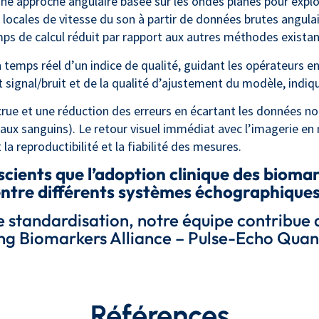
ne approche angulaire basée sur les ondes planes pour exploi
s locales de vitesse du son à partir de données brutes angul
ps de calcul réduit par rapport aux autres méthodes existan
emps réel d’un indice de qualité, guidant les opérateurs en q
rt signal/bruit et de la qualité d’ajustement du modèle, indiq
rue et une réduction des erreurs en écartant les données no
eaux sanguins). Le retour visuel immédiat avec l’imagerie e
a reproductibilité et la fiabilité des mesures.
cients que l’adoption clinique des bioma
entre différents systèmes échographiques,
e standardisation, notre équipe contribue
ng Biomarkers Alliance – Pulse-Echo Quant
Références