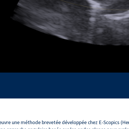
re une méthode brevetée développée chez E-Scopics (Heriard