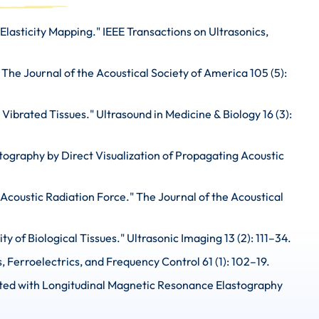
Elasticity Mapping." IEEE Transactions on Ultrasonics,
" The Journal of the Acoustical Society of America 105 (5):
 Vibrated Tissues." Ultrasound in Medicine & Biology 16 (3):
stography by Direct Visualization of Propagating Acoustic
g Acoustic Radiation Force." The Journal of the Acoustical
ty of Biological Tissues." Ultrasonic Imaging 13 (2): 111–34.
, Ferroelectrics, and Frequency Control 61 (1): 102–19.
rated with Longitudinal Magnetic Resonance Elastography