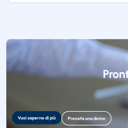
Pront
Vuoi saperne di più
Prenota una demo